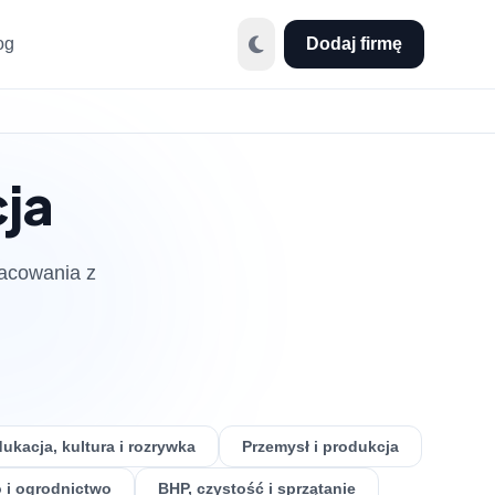
og
Dodaj firmę
cja
racowania z
ukacja, kultura i rozrywka
Przemysł i produkcja
 i ogrodnictwo
BHP, czystość i sprzątanie