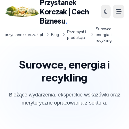
Przystanek
Korczak | Cech
Biznesu
.
Surowce,
Przemysł i
przystanekkorczak.pl
Blog
energia i
produkcja
recykling
Surowce, energia i
recykling
Bieżące wydarzenia, eksperckie wskazówki oraz
merytoryczne opracowania z sektora.