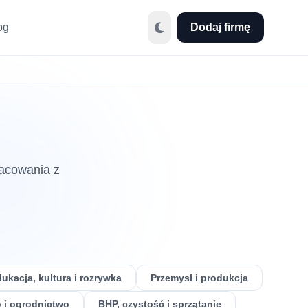
og
Dodaj firmę
racowania z
ukacja, kultura i rozrywka
Przemysł i produkcja
 i ogrodnictwo
BHP, czystość i sprzątanie