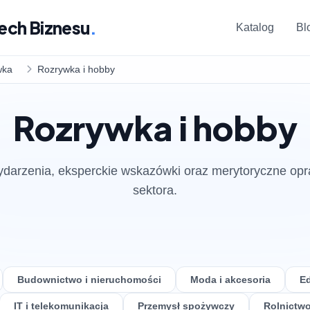
ech Biznesu
.
Katalog
Bl
wka
Rozrywka i hobby
Rozrywka i hobby
darzenia, eksperckie wskazówki oraz merytoryczne op
sektora.
Budownictwo i nieruchomości
Moda i akcesoria
Ed
IT i telekomunikacja
Przemysł spożywczy
Rolnictwo