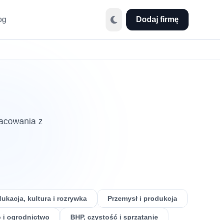
og
Dodaj firmę
racowania z
ukacja, kultura i rozrywka
Przemysł i produkcja
 i ogrodnictwo
BHP, czystość i sprzątanie