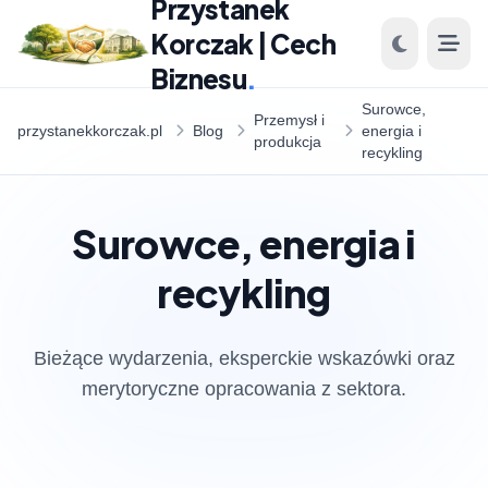
Przystanek
Korczak | Cech
Biznesu
.
Surowce,
Przemysł i
przystanekkorczak.pl
Blog
energia i
produkcja
recykling
Surowce, energia i
recykling
Bieżące wydarzenia, eksperckie wskazówki oraz
merytoryczne opracowania z sektora.