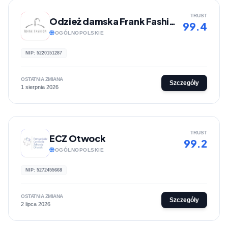
TRUST
Odzież damska Frank Fashion
99.4
OGÓLNOPOLSKIE
NIP: 5220151287
OSTATNIA ZMIANA
Szczegóły
1 sierpnia 2026
TRUST
ECZ Otwock
99.2
OGÓLNOPOLSKIE
NIP: 5272455668
OSTATNIA ZMIANA
Szczegóły
2 lipca 2026