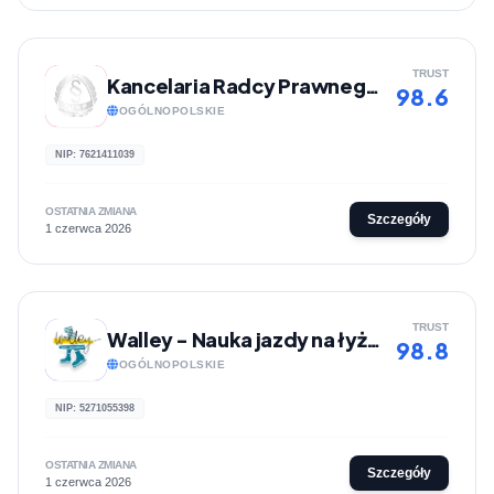
TRUST
Kancelaria Radcy Prawnego Jacek Sławomir Osuch
98.6
OGÓLNOPOLSKIE
NIP: 7621411039
OSTATNIA ZMIANA
Szczegóły
1 czerwca 2026
TRUST
Walley - Nauka jazdy na łyżwach
98.8
OGÓLNOPOLSKIE
NIP: 5271055398
OSTATNIA ZMIANA
Szczegóły
1 czerwca 2026