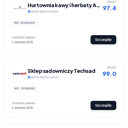
TRUST
Hurtownia kawy i herbaty Ambasada Herbaty
97.4
OGÓLNOPOLSKIE
NIP: 5213814634
OSTATNIA ZMIANA
Szczegóły
1 sierpnia 2026
TRUST
Sklep sadowniczy Techsad
99.0
OGÓLNOPOLSKIE
NIP: 7972081952
OSTATNIA ZMIANA
Szczegóły
1 sierpnia 2026