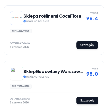
TRUST
Sklep z roślinami CocaFlora
96.4
OGÓLNOPOLSKIE
NIP: 1231295705
OSTATNIA ZMIANA
Szczegóły
1 czerwca 2026
TRUST
Sklep Budowlany Warszawa - Milabud
98.0
OGÓLNOPOLSKIE
NIP: 7571448720
OSTATNIA ZMIANA
Szczegóły
1 czerwca 2026