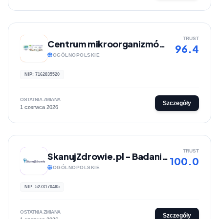
TRUST
Centrum mikroorganizmów - Mikroem
96.4
OGÓLNOPOLSKIE
NIP: 7162835520
OSTATNIA ZMIANA
Szczegóły
1 czerwca 2026
TRUST
SkanujZdrowie.pl - Badania onkologiczne
100.0
OGÓLNOPOLSKIE
NIP: 5273170465
OSTATNIA ZMIANA
Szczegóły