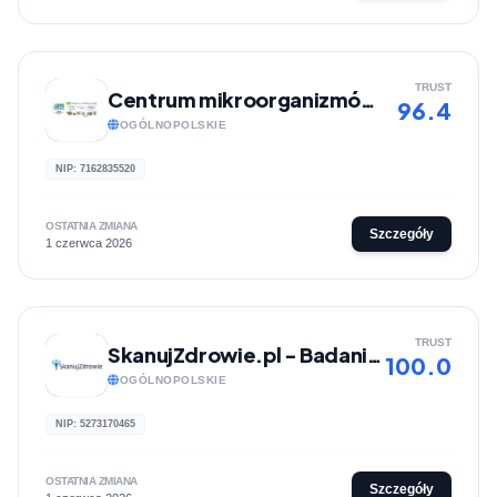
TRUST
Centrum mikroorganizmów - Mikroem
96.4
OGÓLNOPOLSKIE
NIP: 7162835520
OSTATNIA ZMIANA
Szczegóły
1 czerwca 2026
TRUST
SkanujZdrowie.pl - Badania onkologiczne
100.0
OGÓLNOPOLSKIE
NIP: 5273170465
OSTATNIA ZMIANA
Szczegóły