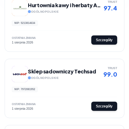
TRUST
Hurtownia kawy i herbaty Ambasada Herbaty
97.4
OGÓLNOPOLSKIE
NIP: 5213814634
OSTATNIA ZMIANA
Szczegóły
1 sierpnia 2026
TRUST
Sklep sadowniczy Techsad
99.0
OGÓLNOPOLSKIE
NIP: 7972081952
OSTATNIA ZMIANA
Szczegóły
1 sierpnia 2026