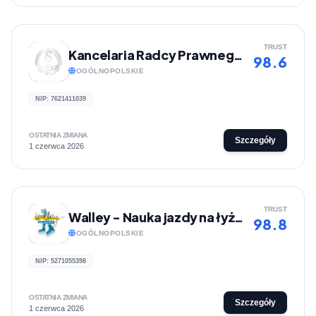
TRUST
Kancelaria Radcy Prawnego Jacek Sławomir Osuch
98.6
OGÓLNOPOLSKIE
NIP: 7621411039
OSTATNIA ZMIANA
Szczegóły
1 czerwca 2026
TRUST
Walley - Nauka jazdy na łyżwach
98.8
OGÓLNOPOLSKIE
NIP: 5271055398
OSTATNIA ZMIANA
Szczegóły
1 czerwca 2026