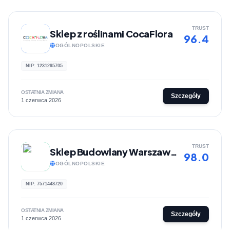
TRUST
Sklep z roślinami CocaFlora
96.4
OGÓLNOPOLSKIE
NIP: 1231295705
OSTATNIA ZMIANA
Szczegóły
1 czerwca 2026
TRUST
Sklep Budowlany Warszawa - Milabud
98.0
OGÓLNOPOLSKIE
NIP: 7571448720
OSTATNIA ZMIANA
Szczegóły
1 czerwca 2026