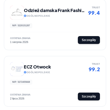
TRUST
Odzież damska Frank Fashion
99.4
OGÓLNOPOLSKIE
NIP: 5220151287
OSTATNIA ZMIANA
Szczegóły
1 sierpnia 2026
TRUST
ECZ Otwock
99.2
OGÓLNOPOLSKIE
NIP: 5272455668
OSTATNIA ZMIANA
Szczegóły
2 lipca 2026