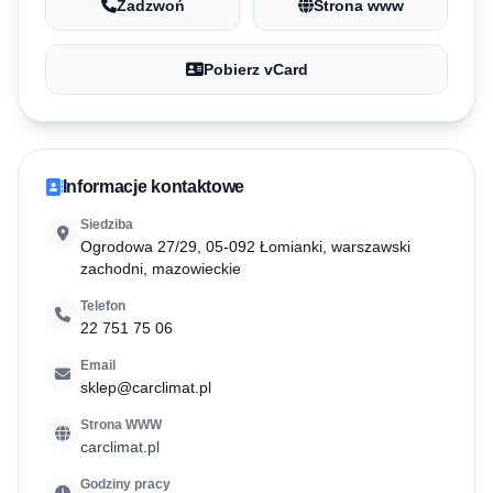
Zadzwoń
Strona www
Pobierz vCard
Informacje kontaktowe
Siedziba
Ogrodowa 27/29, 05-092 Łomianki, warszawski
zachodni, mazowieckie
Telefon
22 751 75 06
Email
sklep@carclimat.pl
Strona WWW
carclimat.pl
Godziny pracy