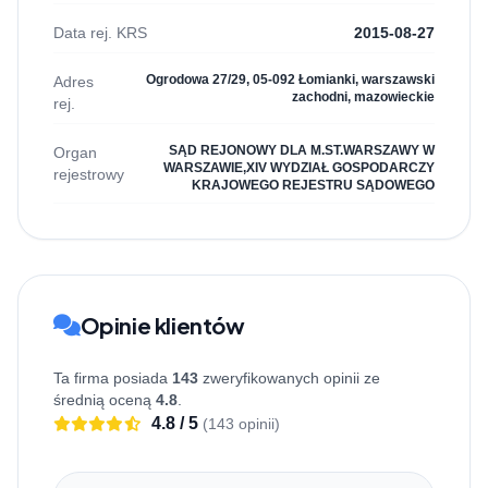
Data rej. KRS
2015-08-27
Ogrodowa 27/29, 05-092 Łomianki, warszawski
Adres
zachodni, mazowieckie
rej.
SĄD REJONOWY DLA M.ST.WARSZAWY W
Organ
WARSZAWIE,XIV WYDZIAŁ GOSPODARCZY
rejestrowy
KRAJOWEGO REJESTRU SĄDOWEGO
Opinie klientów
Ta firma posiada
143
zweryfikowanych opinii ze
średnią oceną
4.8
.
4.8 / 5
(143 opinii)