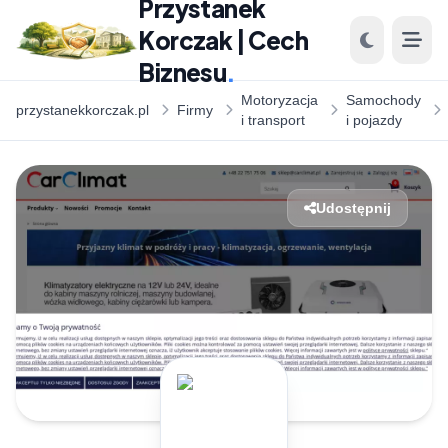
Przystanek
Korczak | Cech
Biznesu
.
Motoryzacja
Samochody
przystanekkorczak.pl
Firmy
i transport
i pojazdy
Udostępnij