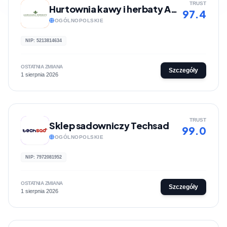
TRUST
Hurtownia kawy i herbaty Ambasada Herbaty
97.4
OGÓLNOPOLSKIE
NIP: 5213814634
OSTATNIA ZMIANA
Szczegóły
1 sierpnia 2026
TRUST
Sklep sadowniczy Techsad
99.0
OGÓLNOPOLSKIE
NIP: 7972081952
OSTATNIA ZMIANA
Szczegóły
1 sierpnia 2026