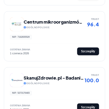
TRUST
Centrum mikroorganizmów - Mikroem
96.4
OGÓLNOPOLSKIE
NIP: 7162835520
OSTATNIA ZMIANA
Szczegóły
1 czerwca 2026
TRUST
SkanujZdrowie.pl - Badania onkologiczne
100.0
OGÓLNOPOLSKIE
NIP: 5273170465
OSTATNIA ZMIANA
Szczegóły