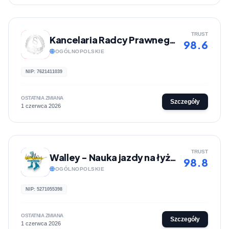
TRUST
Kancelaria Radcy Prawnego Jacek Sławomir Osuch
98.6
OGÓLNOPOLSKIE
NIP: 7621411039
OSTATNIA ZMIANA
Szczegóły
1 czerwca 2026
TRUST
Walley - Nauka jazdy na łyżwach
98.8
OGÓLNOPOLSKIE
NIP: 5271055398
OSTATNIA ZMIANA
Szczegóły
1 czerwca 2026