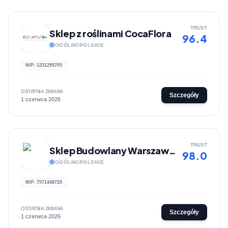
TRUST
Sklep z roślinami CocaFlora
96.4
OGÓLNOPOLSKIE
NIP: 1231295705
OSTATNIA ZMIANA
Szczegóły
1 czerwca 2026
TRUST
Sklep Budowlany Warszawa - Milabud
98.0
OGÓLNOPOLSKIE
NIP: 7571448720
OSTATNIA ZMIANA
Szczegóły
1 czerwca 2026