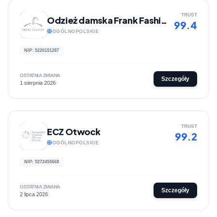
TRUST
Odzież damska Frank Fashion
99.4
OGÓLNOPOLSKIE
NIP: 5220151287
OSTATNIA ZMIANA
Szczegóły
1 sierpnia 2026
TRUST
ECZ Otwock
99.2
OGÓLNOPOLSKIE
NIP: 5272455668
OSTATNIA ZMIANA
Szczegóły
2 lipca 2026