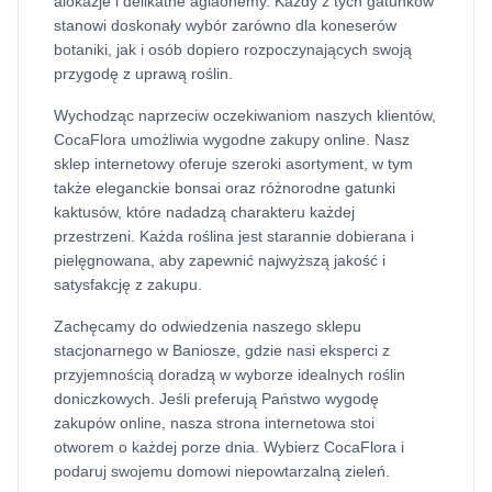
alokazje i delikatne aglaonemy. Każdy z tych gatunków
stanowi doskonały wybór zarówno dla koneserów
botaniki, jak i osób dopiero rozpoczynających swoją
przygodę z uprawą roślin.
Wychodząc naprzeciw oczekiwaniom naszych klientów,
CocaFlora umożliwia wygodne zakupy online. Nasz
sklep internetowy oferuje szeroki asortyment, w tym
także eleganckie bonsai oraz różnorodne gatunki
kaktusów, które nadadzą charakteru każdej
przestrzeni. Każda roślina jest starannie dobierana i
pielęgnowana, aby zapewnić najwyższą jakość i
satysfakcję z zakupu.
Zachęcamy do odwiedzenia naszego sklepu
stacjonarnego w Baniosze, gdzie nasi eksperci z
przyjemnością doradzą w wyborze idealnych roślin
doniczkowych. Jeśli preferują Państwo wygodę
zakupów online, nasza strona internetowa stoi
otworem o każdej porze dnia. Wybierz CocaFlora i
podaruj swojemu domowi niepowtarzalną zieleń.