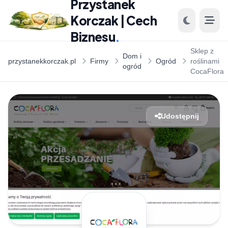
Przystanek
Korczak | Cech
Biznesu
.
Sklep z
Dom i
przystanekkorczak.pl
Firmy
Ogród
roślinami
ogród
CocaFlora
Udostępnij