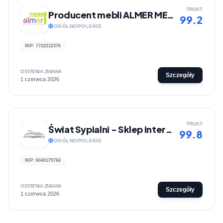
TRUST
Producent mebli ALMER MEBLE
99.2
OGÓLNOPOLSKIE
NIP: 7722212376
OSTATNIA ZMIANA
Szczegóły
1 czerwca 2026
TRUST
Świat Sypialni - Sklep internetowy z materacami, kołdrami, poduszkami i pościelą
99.8
OGÓLNOPOLSKIE
NIP: 6040175766
OSTATNIA ZMIANA
Szczegóły
1 czerwca 2026