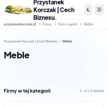
Przystanek
Korczak | Cech
Biznesu
.
przystanekkorczak.pl
Firmy
Dom i ogród
Meble
Przystanek Korczak | Cech Biznesu
/
Meble
Meble
Firmy w tej kategorii
1 - 4 z 4 wpisów