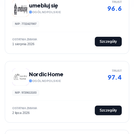
TRUST
umebluj się
96.6
OGÓLNOPOLSKIE
NIP: 7722427007
OSTATNIA ZMIANA
Szczegóły
1 sierpnia 2026
TRUST
Nordic Home
97.4
OGÓLNOPOLSKIE
NIP: 9720613103
OSTATNIA ZMIANA
Szczegóły
2 lipca 2026