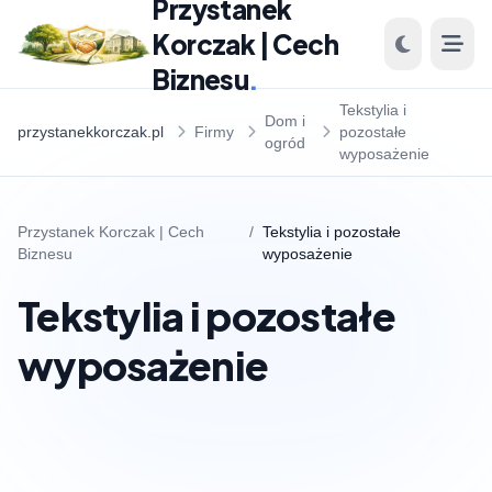
Przystanek
Korczak | Cech
Biznesu
.
Tekstylia i
Dom i
przystanekkorczak.pl
Firmy
pozostałe
ogród
wyposażenie
Przystanek Korczak | Cech
/
Tekstylia i pozostałe
Biznesu
wyposażenie
Tekstylia i pozostałe
wyposażenie