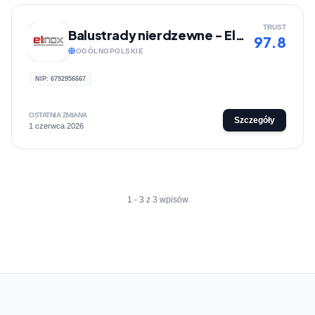
TRUST
Balustrady nierdzewne - Elinox
97.8
OGÓLNOPOLSKIE
NIP: 6792956667
OSTATNIA ZMIANA
Szczegóły
1 czerwca 2026
1 - 3 z 3 wpisów