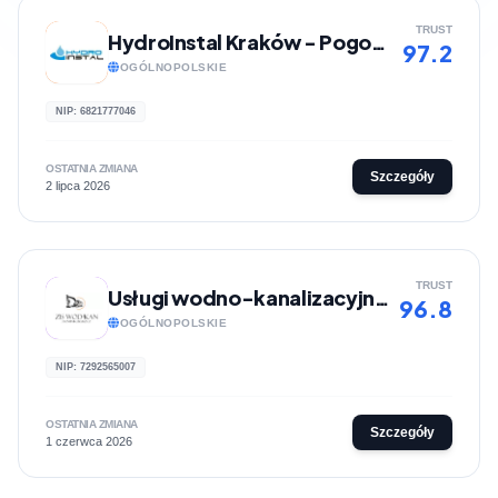
TRUST
HydroInstal Kraków - Pogotowie gazowe i hydrauliczne
97.2
OGÓLNOPOLSKIE
NIP: 6821777046
OSTATNIA ZMIANA
Szczegóły
2 lipca 2026
TRUST
Usługi wodno-kanalizacyjne | Z.I.S WOD-KAN Dominik Bluszcz
96.8
OGÓLNOPOLSKIE
NIP: 7292565007
OSTATNIA ZMIANA
Szczegóły
1 czerwca 2026