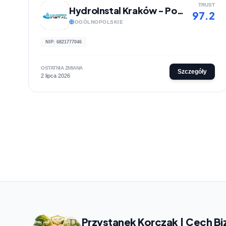
TRUST
HydroInstal Kraków - Pogotowie gazowe i hydrauliczne
97.2
OGÓLNOPOLSKIE
NIP: 6821777046
OSTATNIA ZMIANA
Szczegóły
2 lipca 2026
Przystanek Korczak | Cech Bi