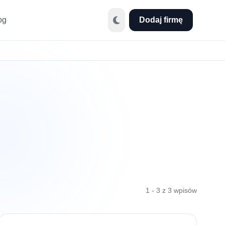
og
Dodaj firmę
1 - 3 z 3 wpisów