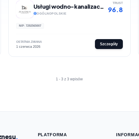
TRUST
Usługi wodno-kanalizacyjne | Z.I.S WOD-KAN Dominik Bluszcz
96.8
OGÓLNOPOLSKIE
NIP: 7292565007
OSTATNIA ZMIANA
Szczegóły
1 czerwca 2026
1 - 3 z 3 wpisów
PLATFORMA
INFORMA
znesu
.