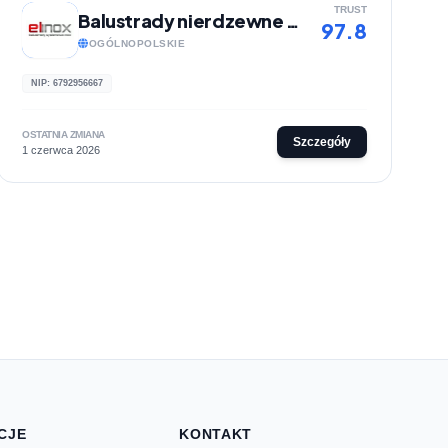
TRUST
Balustrady nierdzewne - Elinox
97.8
OGÓLNOPOLSKIE
NIP: 6792956667
OSTATNIA ZMIANA
Szczegóły
1 czerwca 2026
CJE
KONTAKT