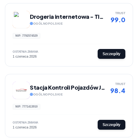
TRUST
Drogeria internetowa - TIM Drogeria
99.0
OGÓLNOPOLSKIE
NIP: 7792574529
OSTATNIA ZMIANA
Szczegóły
1 czerwca 2026
TRUST
Stacja Kontroli Pojazdów Jerzy Wojciechowski
98.4
OGÓLNOPOLSKIE
NIP: 7771413910
OSTATNIA ZMIANA
Szczegóły
1 czerwca 2026