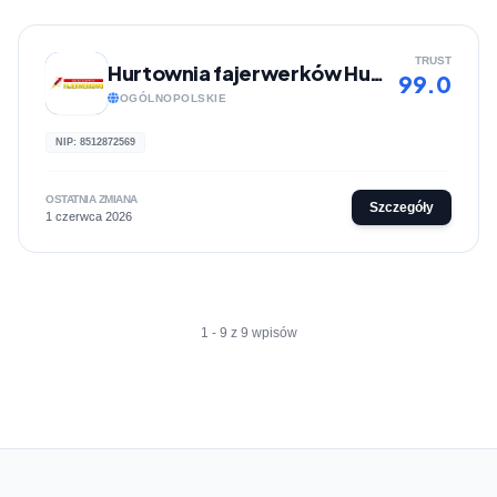
TRUST
Hurtownia fajerwerków Hurtownia fajerwerkowo
99.0
OGÓLNOPOLSKIE
NIP: 8512872569
OSTATNIA ZMIANA
Szczegóły
1 czerwca 2026
1 - 9 z 9 wpisów