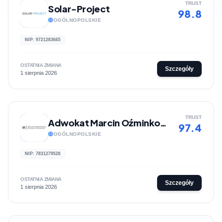
TRUST
Solar-Project
98.8
OGÓLNOPOLSKIE
NIP: 9721283665
OSTATNIA ZMIANA
Szczegóły
1 sierpnia 2026
TRUST
Adwokat Marcin Oźminkowski Kancelaria Adwokacka
97.4
OGÓLNOPOLSKIE
NIP: 7831279528
OSTATNIA ZMIANA
Szczegóły
1 sierpnia 2026