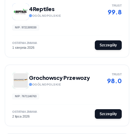
TRUST
4Reptiles
99.8
OGÓLNOPOLSKIE
NIP: 9721309330
OSTATNIA ZMIANA
Szczegóły
1 sierpnia 2026
TRUST
Grochowscy Przewozy
98.0
OGÓLNOPOLSKIE
NIP: 7671146763
OSTATNIA ZMIANA
Szczegóły
2 lipca 2026