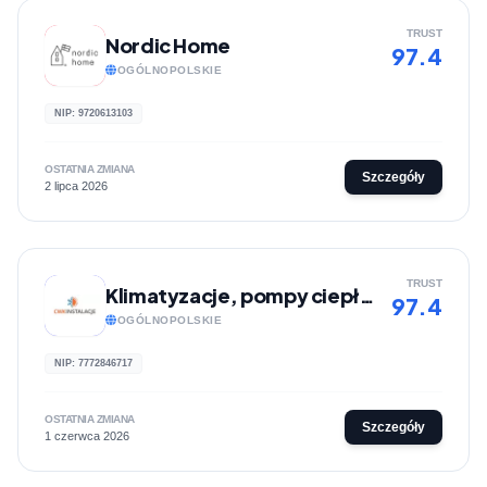
TRUST
Nordic Home
97.4
OGÓLNOPOLSKIE
NIP: 9720613103
OSTATNIA ZMIANA
Szczegóły
2 lipca 2026
TRUST
Klimatyzacje, pompy ciepła, chłodnictwo - CWK Instalacje
97.4
OGÓLNOPOLSKIE
NIP: 7772846717
OSTATNIA ZMIANA
Szczegóły
1 czerwca 2026