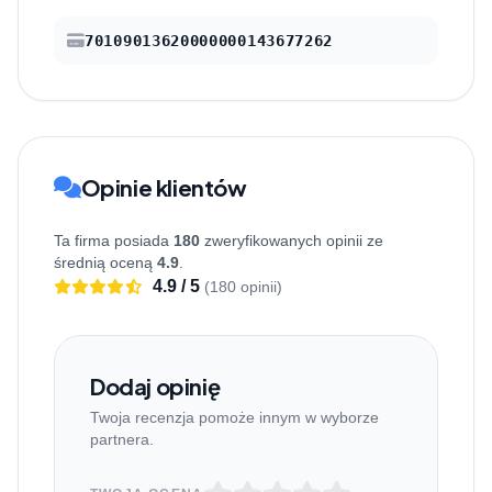
70109013620000000143677262
Opinie klientów
Ta firma posiada
180
zweryfikowanych opinii ze
średnią oceną
4.9
.
4.9 / 5
(180 opinii)
Dodaj opinię
Twoja recenzja pomoże innym w wyborze
partnera.