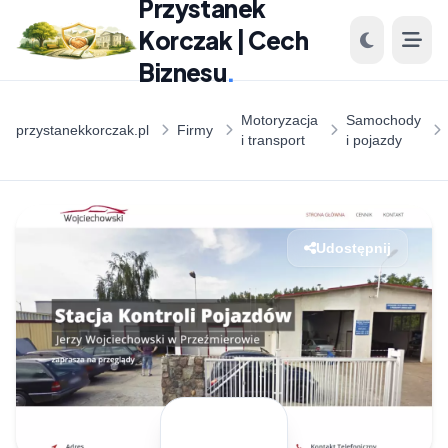
Przystanek
Korczak | Cech
Biznesu
.
Motoryzacja
Samochody
przystanekkorczak.pl
Firmy
i transport
i pojazdy
Udostępnij