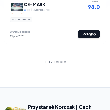
TRUST
CE-MARK
98.0
OGÓLNOPOLSKIE
NIP: 8722270196
OSTATNIA ZMIANA
Szczegóły
2 lipca 2026
1 - 1 z 1 wpisów
Przystanek Korczak | Cech