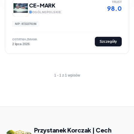
TRUST
CE-MARK
98.0
OGÓLNOPOLSKIE
NIP: 8722270196
OSTATNIA ZMIANA
Szczegóły
2 lipca 2026
1 - 1 z 1 wpisów
Przystanek Korczak | Cech