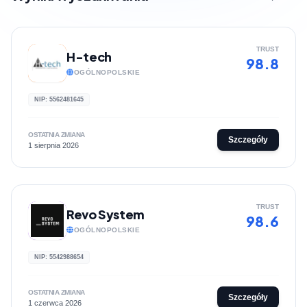
TRUST
H-tech
98.8
OGÓLNOPOLSKIE
NIP: 5562481645
OSTATNIA ZMIANA
Szczegóły
1 sierpnia 2026
TRUST
Revo System
98.6
OGÓLNOPOLSKIE
NIP: 5542988654
OSTATNIA ZMIANA
Szczegóły
1 czerwca 2026