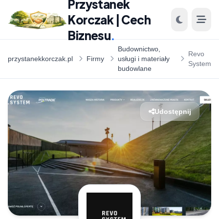
Przystanek
Korczak | Cech
Biznesu
.
Budownictwo,
Revo
przystanekkorczak.pl
Firmy
usługi i materiały
System
budowlane
Udostępnij