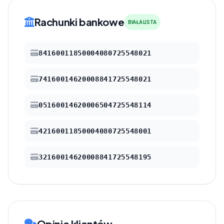
Rachunki bankowe
BIAŁA LISTA
84160011850004080725548021
74160014620008841725548021
05160014620006504725548114
42160011850004080725548001
32160014620008841725548195
Opinie klientów