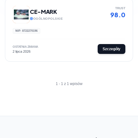
TRUST
CE-MARK
98.0
OGÓLNOPOLSKIE
NIP: 8722270196
OSTATNIA ZMIANA
Szczegóły
2 lipca 2026
1 - 1 z 1 wpisów