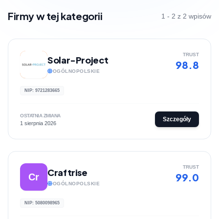
Firmy w tej kategorii
1 - 2 z 2 wpisów
TRUST
Solar-Project
98.8
OGÓLNOPOLSKIE
NIP: 9721283665
OSTATNIA ZMIANA
Szczegóły
1 sierpnia 2026
TRUST
Craftrise
99.0
Cr
OGÓLNOPOLSKIE
NIP: 5080098965