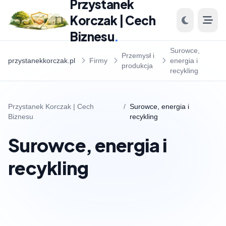
Przystanek
Korczak | Cech
Biznesu
.
Surowce,
Przemysł i
przystanekkorczak.pl
Firmy
energia i
produkcja
recykling
Przystanek Korczak | Cech
/
Surowce, energia i
Biznesu
recykling
Surowce, energia i
recykling