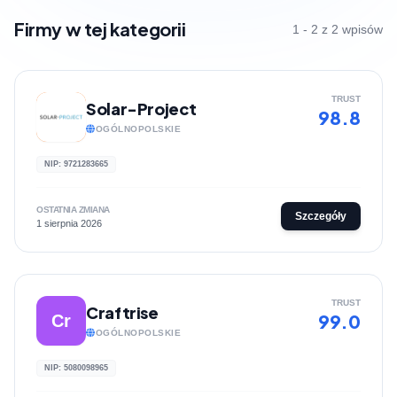
Firmy w tej kategorii
1 - 2 z 2 wpisów
TRUST
Solar-Project
98.8
OGÓLNOPOLSKIE
NIP: 9721283665
OSTATNIA ZMIANA
Szczegóły
1 sierpnia 2026
TRUST
Craftrise
99.0
Cr
OGÓLNOPOLSKIE
NIP: 5080098965