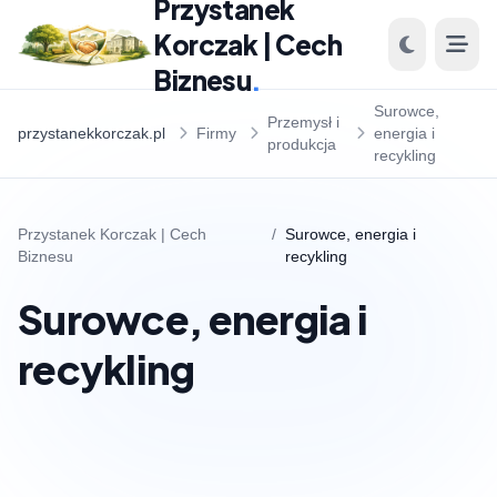
Przystanek
Korczak | Cech
Biznesu
.
Surowce,
Przemysł i
przystanekkorczak.pl
Firmy
energia i
produkcja
recykling
Przystanek Korczak | Cech
/
Surowce, energia i
Biznesu
recykling
Surowce, energia i
recykling