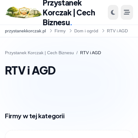
Przystanek
Korczak | Cech
Biznesu
.
przystanekkorczak.pl
Firmy
Dom i ogród
RTV i AGD
Przystanek Korczak | Cech Biznesu
/
RTV i AGD
RTV i AGD
Firmy w tej kategorii