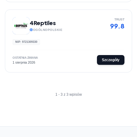
TRUST
4Reptiles
99.8
OGÓLNOPOLSKIE
NIP: 9721309330
OSTATNIA ZMIANA
Szczegóły
1 sierpnia 2026
1 - 3 z 3 wpisów