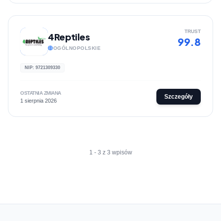
TRUST
4Reptiles
99.8
OGÓLNOPOLSKIE
NIP: 9721309330
OSTATNIA ZMIANA
Szczegóły
1 sierpnia 2026
1 - 3 z 3 wpisów