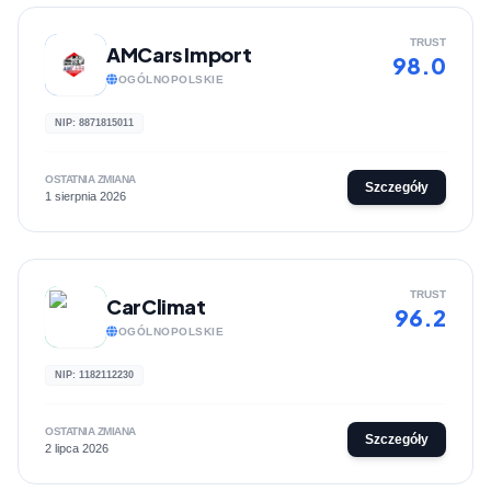
TRUST
AMCars Import
98.0
OGÓLNOPOLSKIE
NIP: 8871815011
OSTATNIA ZMIANA
Szczegóły
1 sierpnia 2026
TRUST
CarClimat
96.2
OGÓLNOPOLSKIE
NIP: 1182112230
OSTATNIA ZMIANA
Szczegóły
2 lipca 2026