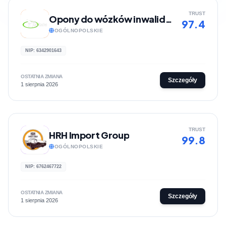
TRUST
Opony do wózków inwalidzkich | Sklep internetowy SklepBezBarier
97.4
OGÓLNOPOLSKIE
NIP: 6342901643
OSTATNIA ZMIANA
Szczegóły
1 sierpnia 2026
TRUST
HRH Import Group
99.8
OGÓLNOPOLSKIE
NIP: 6762467722
OSTATNIA ZMIANA
Szczegóły
1 sierpnia 2026