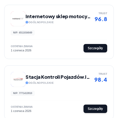
TRUST
Internetowy sklep motocyklowy | MotoLand
96.8
OGÓLNOPOLSKIE
NIP: 6511034049
OSTATNIA ZMIANA
Szczegóły
1 czerwca 2026
TRUST
Stacja Kontroli Pojazdów Jerzy Wojciechowski
98.4
OGÓLNOPOLSKIE
NIP: 7771413910
OSTATNIA ZMIANA
Szczegóły
1 czerwca 2026