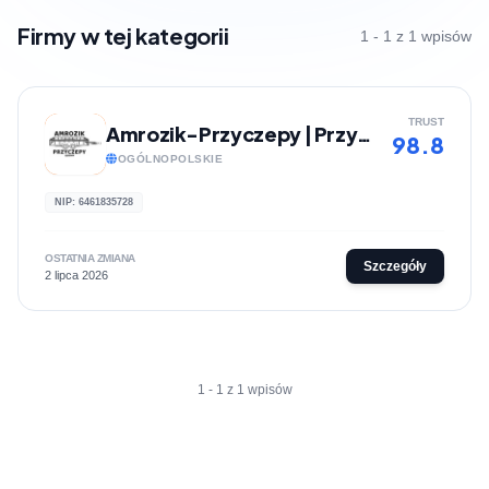
Firmy w tej kategorii
1 - 1 z 1 wpisów
TRUST
Amrozik-Przyczepy | Przyczepy samochodowe
98.8
OGÓLNOPOLSKIE
NIP: 6461835728
OSTATNIA ZMIANA
Szczegóły
2 lipca 2026
1 - 1 z 1 wpisów