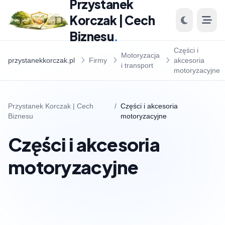
Przystanek
Korczak | Cech
Biznesu
.
Części i
Motoryzacja
przystanekkorczak.pl
Firmy
akcesoria
i transport
motoryzacyjne
Przystanek Korczak | Cech
/
Części i akcesoria
Biznesu
motoryzacyjne
Części i akcesoria
motoryzacyjne