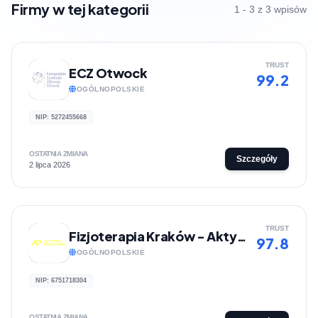
Firmy w tej kategorii
1 - 3 z 3 wpisów
TRUST
ECZ Otwock
99.2
OGÓLNOPOLSKIE
NIP: 5272455668
OSTATNIA ZMIANA
Szczegóły
2 lipca 2026
TRUST
Fizjoterapia Kraków - Aktywna Przestrzeń
97.8
OGÓLNOPOLSKIE
NIP: 6751718304
OSTATNIA ZMIANA