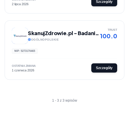
Szczegóły
2 lipca 2026
TRUST
SkanujZdrowie.pl - Badania onkologiczne
100.0
OGÓLNOPOLSKIE
NIP: 5273170465
OSTATNIA ZMIANA
Szczegóły
1 czerwca 2026
1 - 3 z 3 wpisów