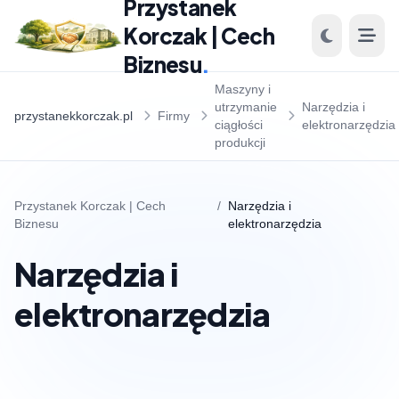
Przystanek
Korczak | Cech
Biznesu
.
Maszyny i
utrzymanie
Narzędzia i
przystanekkorczak.pl
Firmy
ciągłości
elektronarzędzia
produkcji
Przystanek Korczak | Cech
/
Narzędzia i
Biznesu
elektronarzędzia
Narzędzia i
elektronarzędzia