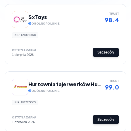
TRUST
SxToys
98.4
OGÓLNOPOLSKIE
NIP: 6793313078
OSTATNIA ZMIANA
Szczegóły
1 sierpnia 2026
TRUST
Hurtownia fajerwerków Hurtownia fajerwerkowo
99.0
OGÓLNOPOLSKIE
NIP: 8512872569
OSTATNIA ZMIANA
Szczegóły
1 czerwca 2026