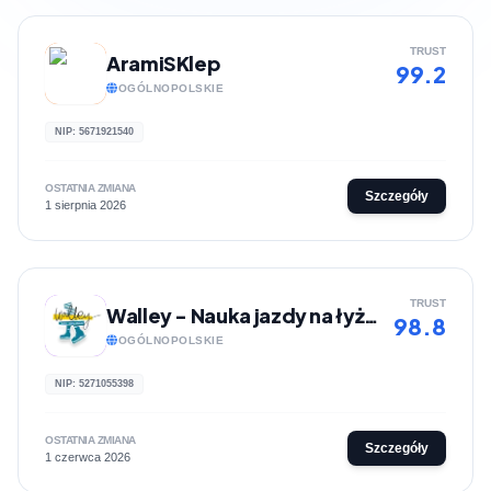
TRUST
AramiSKlep
99.2
OGÓLNOPOLSKIE
NIP: 5671921540
OSTATNIA ZMIANA
Szczegóły
1 sierpnia 2026
TRUST
Walley - Nauka jazdy na łyżwach
98.8
OGÓLNOPOLSKIE
NIP: 5271055398
OSTATNIA ZMIANA
Szczegóły
1 czerwca 2026