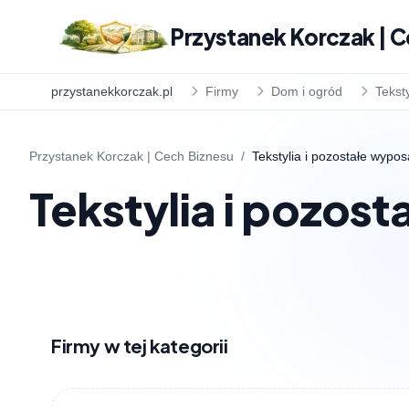
Przystanek Korczak | C
przystanekkorczak.pl
Firmy
Dom i ogród
Tekst
Przystanek Korczak | Cech Biznesu
/
Tekstylia i pozostałe wypo
Tekstylia i pozos
Firmy w tej kategorii