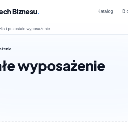
ech Biznesu
.
Katalog
Bl
ylia i pozostałe wyposażenie
sażenie
tałe wyposażenie