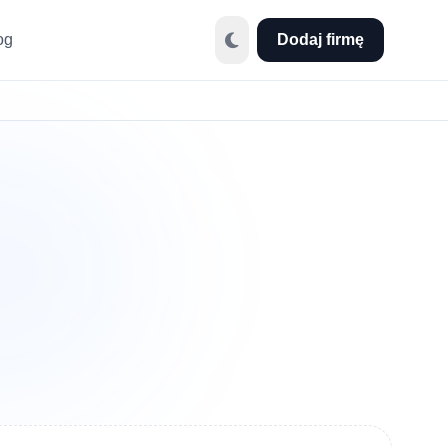
og
Dodaj firmę