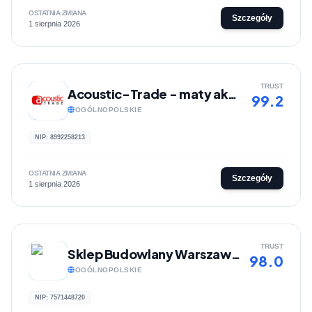
OSTATNIA ZMIANA
Szczegóły
1 sierpnia 2026
TRUST
Acoustic-Trade - maty akustyczne
99.2
OGÓLNOPOLSKIE
NIP: 8992258213
OSTATNIA ZMIANA
Szczegóły
1 sierpnia 2026
TRUST
Sklep Budowlany Warszawa - Milabud
98.0
OGÓLNOPOLSKIE
NIP: 7571448720