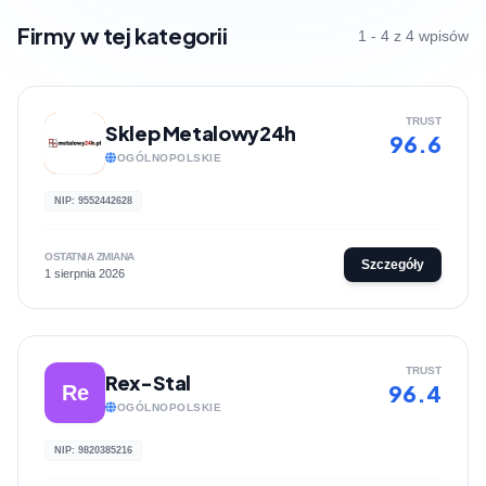
Firmy w tej kategorii
1 - 4 z 4 wpisów
TRUST
Sklep Metalowy24h
96.6
OGÓLNOPOLSKIE
NIP: 9552442628
OSTATNIA ZMIANA
Szczegóły
1 sierpnia 2026
TRUST
Rex-Stal
96.4
Re
OGÓLNOPOLSKIE
NIP: 9820385216