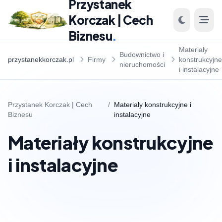
Przystanek
Korczak | Cech
Biznesu
.
Materiały
Budownictwo i
przystanekkorczak.pl
Firmy
konstrukcyjne
nieruchomości
i instalacyjne
Przystanek Korczak | Cech
/
Materiały konstrukcyjne i
Biznesu
instalacyjne
Materiały konstrukcyjne
i instalacyjne