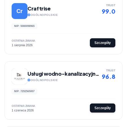
TRUST
Craftrise
99.0
Cr
OGÓLNOPOLSKIE
NIP: 5080098965
OSTATNIA ZMIANA
Szczegóły
1 sierpnia 2026
TRUST
Usługi wodno-kanalizacyjne | Z.I.S WOD-KAN Dominik Bluszcz
96.8
OGÓLNOPOLSKIE
NIP: 7292565007
OSTATNIA ZMIANA
Szczegóły
1 czerwca 2026