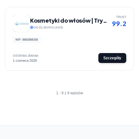
TRUST
Kosmetyki do włosów | Trychodrogeria
99.2
OGÓLNOPOLSKIE
NIP: 8882888338
OSTATNIA ZMIANA
Szczegóły
1 czerwca 2026
1 - 9 z 9 wpisów