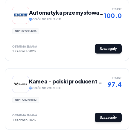
TRUST
Automatyka przemysłowa, automatyzacja produkcji | ELEMA
100.0
OGÓLNOPOLSKIE
NIP: 8272014285
OSTATNIA ZMIANA
Szczegóły
1 czerwca 2026
TRUST
Kamea - polski producent nakryć głowy i szalików
97.4
OGÓLNOPOLSKIE
NIP: 7292708932
OSTATNIA ZMIANA
Szczegóły
1 czerwca 2026