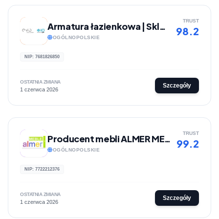
TRUST
Armatura łazienkowa | Sklep internetowy evolazienki.pl
98.2
OGÓLNOPOLSKIE
NIP: 7681826850
OSTATNIA ZMIANA
Szczegóły
1 czerwca 2026
TRUST
Producent mebli ALMER MEBLE
99.2
OGÓLNOPOLSKIE
NIP: 7722212376
OSTATNIA ZMIANA
Szczegóły
1 czerwca 2026