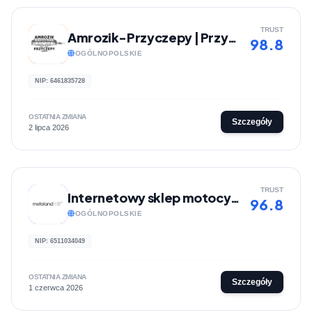
TRUST
Amrozik-Przyczepy | Przyczepy samochodowe
98.8
OGÓLNOPOLSKIE
NIP: 6461835728
OSTATNIA ZMIANA
Szczegóły
2 lipca 2026
TRUST
Internetowy sklep motocyklowy | MotoLand
96.8
OGÓLNOPOLSKIE
NIP: 6511034049
OSTATNIA ZMIANA
Szczegóły
1 czerwca 2026