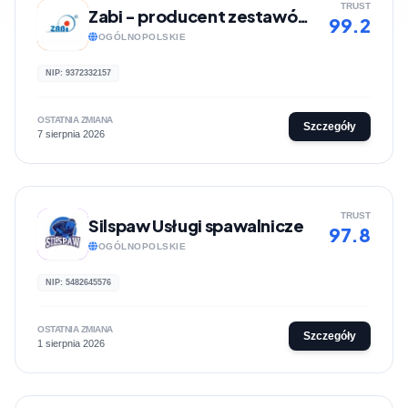
TRUST
Zabi - producent zestawów kołowych
99.2
OGÓLNOPOLSKIE
NIP: 9372332157
OSTATNIA ZMIANA
Szczegóły
7 sierpnia 2026
TRUST
Silspaw Usługi spawalnicze
97.8
OGÓLNOPOLSKIE
NIP: 5482645576
OSTATNIA ZMIANA
Szczegóły
1 sierpnia 2026