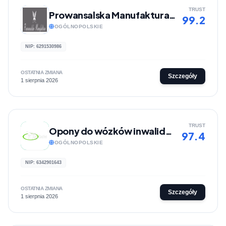
TRUST
Prowansalska Manufaktura - Drewniane prezenty
99.2
OGÓLNOPOLSKIE
NIP: 6291530986
OSTATNIA ZMIANA
Szczegóły
1 sierpnia 2026
TRUST
Opony do wózków inwalidzkich | Sklep internetowy SklepBezBarier
97.4
OGÓLNOPOLSKIE
NIP: 6342901643
OSTATNIA ZMIANA
Szczegóły
1 sierpnia 2026