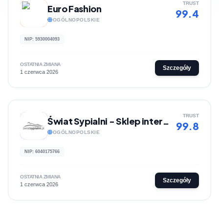
TRUST
Euro Fashion
99.4
OGÓLNOPOLSKIE
NIP: 5930004093
OSTATNIA ZMIANA
Szczegóły
1 czerwca 2026
TRUST
Świat Sypialni - Sklep internetowy z materacami, kołdrami, poduszkami i pościelą
99.8
OGÓLNOPOLSKIE
NIP: 6040175766
OSTATNIA ZMIANA
Szczegóły
1 czerwca 2026