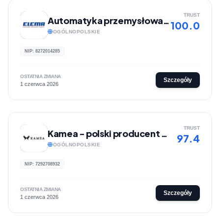
TRUST
Automatyka przemysłowa, automatyzacja produkcji | ELEMA
100.0
OGÓLNOPOLSKIE
NIP: 8272014285
OSTATNIA ZMIANA
Szczegóły
1 czerwca 2026
TRUST
Kamea - polski producent nakryć głowy i szalików
97.4
OGÓLNOPOLSKIE
NIP: 7292708932
OSTATNIA ZMIANA
Szczegóły
1 czerwca 2026