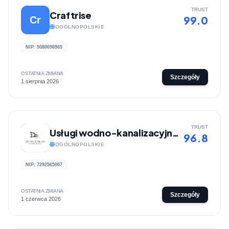
TRUST
Craftrise
99.0
Cr
OGÓLNOPOLSKIE
NIP: 5080098965
OSTATNIA ZMIANA
Szczegóły
1 sierpnia 2026
TRUST
Usługi wodno-kanalizacyjne | Z.I.S WOD-KAN Dominik Bluszcz
96.8
OGÓLNOPOLSKIE
NIP: 7292565007
OSTATNIA ZMIANA
Szczegóły
1 czerwca 2026