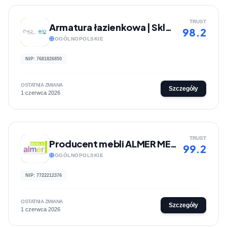
TRUST
Armatura łazienkowa | Sklep internetowy evolazienki.pl
98.2
OGÓLNOPOLSKIE
NIP: 7681826850
OSTATNIA ZMIANA
Szczegóły
1 czerwca 2026
TRUST
Producent mebli ALMER MEBLE
99.2
OGÓLNOPOLSKIE
NIP: 7722212376
OSTATNIA ZMIANA
Szczegóły
1 czerwca 2026