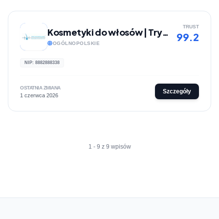
TRUST
Kosmetyki do włosów | Trychodrogeria
99.2
OGÓLNOPOLSKIE
NIP: 8882888338
OSTATNIA ZMIANA
Szczegóły
1 czerwca 2026
1 - 9 z 9 wpisów