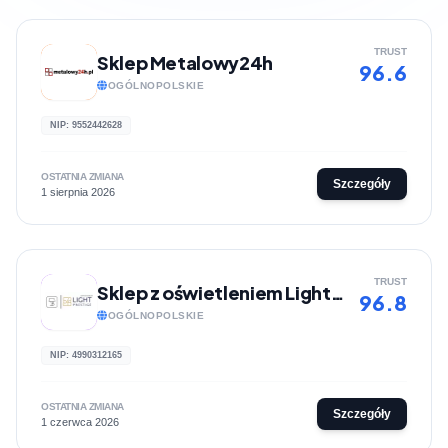
TRUST
Sklep Metalowy24h
96.6
OGÓLNOPOLSKIE
NIP: 9552442628
OSTATNIA ZMIANA
Szczegóły
1 sierpnia 2026
TRUST
Sklep z oświetleniem Light-Prestige
96.8
OGÓLNOPOLSKIE
NIP: 4990312165
OSTATNIA ZMIANA
Szczegóły
1 czerwca 2026