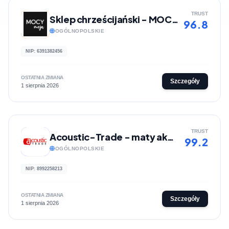
TRUST
Sklep chrześcijański - MOCY moja
96.8
OGÓLNOPOLSKIE
NIP: 6391382456
OSTATNIA ZMIANA
Szczegóły
1 sierpnia 2026
TRUST
Acoustic-Trade - maty akustyczne
99.2
OGÓLNOPOLSKIE
NIP: 8992258213
OSTATNIA ZMIANA
Szczegóły
1 sierpnia 2026