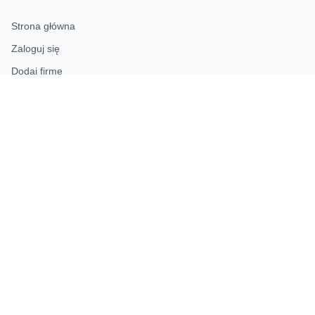
Strona główna
Zaloguj się
Dodaj firmę
Przypomnij hasło
Blog
Kontakt
Mapa strony
INFORMACJE
Polityka prywatności
KONTAKT