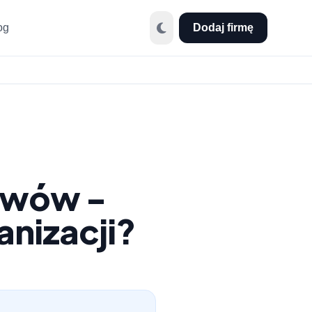
og
Dodaj firmę
rwów -
anizacji?