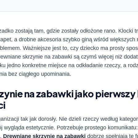
dko zostają tam, gdzie zostały odłożone rano. Klocki tra
rapet, a drobne akcesoria szybko giną wśród większych 
oblemem. Ważniejsze jest to, czy dziecko ma prosty spo
rewniane skrzynie na zabawki są czymś więcej niż dodat
cku jedno konkretne miejsce na odkładanie rzeczy, a r
nia bez ciągłego upominania.
zynie na zabawki jako pierwszy
ci
nizacji tak jak dorosły. Nie dzieli rzeczy według kategori
ój wygląda estetycznie. Potrzebuje prostego komunikatu
a.
Drewniane skrzynie na zabawki
dobrze spełniają tę f