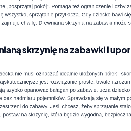
lne „posprzątaj pokój”. Pomaga też ograniczenie liczby
ę wszystko, sprzątanie przytłacza. Gdy dziecko bawi si
 zajmuje chwilę. Drewniana skrzynia na zabawki może 
ianą skrzynię na zabawki i upo
ziecka nie musi oznaczać idealnie ułożonych półek i s
kuteczniejsze jest rozwiązanie proste, trwałe i zrozum
ją szybko opanować bałagan po zabawie, uczą dziecko 
ze bez nadmiaru pojemników. Sprawdzają się w małym po
estrzeni do zabawy. Jeśli chcesz, żeby sprzątanie stało 
, postaw na skrzynię, która będzie wygodna, bezpieczn