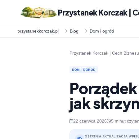
Przystanek Korczak | C
przystanekkorczak.pl
Blog
Dom i ogród
Przystanek Korczak | Cech Biznesu
DOM I OGRÓD
Porządek
jak skrzy
22 czerwca 2026
5 minut czyta
OSTATNIA AKTUALIZACJA WPIS