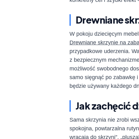
konkretny cel i szybki efekt
Drewniane skr
W pokoju dziecięcym mebel m
Drewniane skrzynie na zab
przypadkowe uderzenia. Wa
z bezpiecznym mechanizmem
możliwość swobodnego dostę
samo sięgnąć po zabawkę i 
będzie używany każdego dnia
Jak zachęcić 
Sama skrzynia nie zrobi ws
spokojna, powtarzalna ruty
wracają do skrzyni”, „plusz