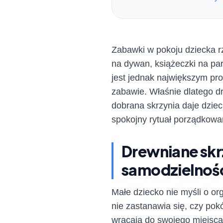
Zabawki w pokoju dziecka rza
na dywan, książeczki na pa
jest jednak największym pr
zabawie. Właśnie dlatego d
dobrana skrzynia daje dzie
spokojny rytuał porządkowa
Drewniane skr
samodzielnoś
Małe dziecko nie myśli o orga
nie zastanawia się, czy pok
wracają do swojego miejsc