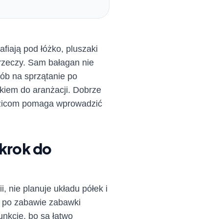
fiają pod łóżko, pluszaki
rzeczy. Sam bałagan nie
sób na sprzątanie po
kiem do aranżacji. Dobrze
odzicom pomaga wprowadzić
 krok do
i, nie planuje układu półek i
: po zabawie zabawki
unkcję, bo są łatwo