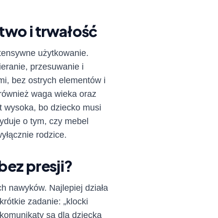
two i trwałość
intensywne użytkowanie.
eranie, przesuwanie i
i, bez ostrych elementów i
również waga wieka oraz
t wysoka, bo dziecko musi
yduje o tym, czy mebel
yłącznie rodzice.
bez presji?
h nawyków. Najlepiej działa
ótkie zadanie: „klocki
e komunikaty są dla dziecka