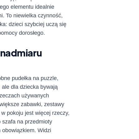
dego elementu idealnie
ni. To niewielka czynność,
: dzieci szybciej uczą się
 pomocy dorosłego.
z nadmiaru
obne pudełka na puzzle,
 ale dla dziecka bywają
y rzeczach używanych
a większe zabawki, zestawy
w pokoju jest więcej rzeczy,
b szafa na przedmioty
m obowiązkiem. Widzi