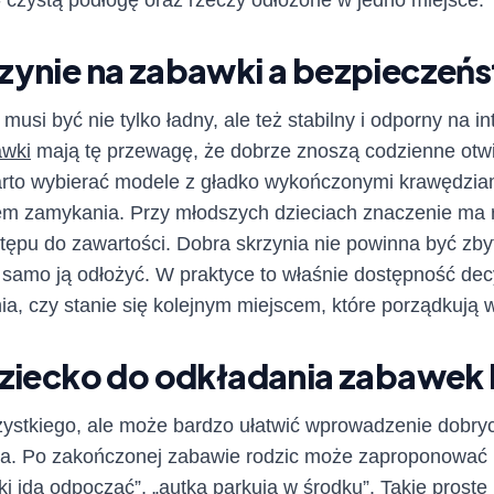
 - czystą podłogę oraz rzeczy odłożone w jedno miejsce.
zynie na zabawki a bezpieczeńs
usi być nie tylko ładny, ale też stabilny i odporny na 
awki
mają tę przewagę, że dobrze znoszą codzienne otwi
rto wybierać modele z gładko wykończonymi krawędziam
 zamykania. Przy młodszych dzieciach znaczenie ma 
pu do zawartości. Dobra skrzynia nie powinna być zby
samo ją odłożyć. W praktyce to właśnie dostępność dec
, czy stanie się kolejnym miejscem, które porządkują w
dziecko do odkładania zabawek 
zystkiego, ale może bardzo ułatwić wprowadzenie dobryc
na. Po zakończonej zabawie rodzic może zaproponować kr
aki idą odpocząć”, „autka parkują w środku”. Takie prost