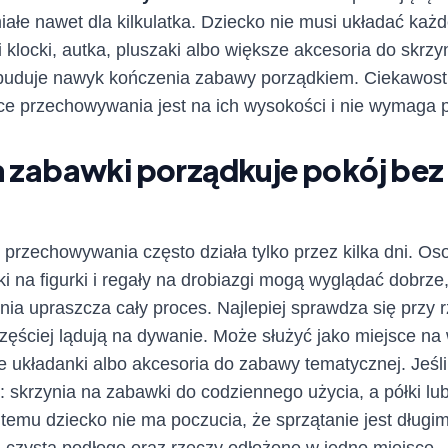
ałe nawet dla kilkulatka. Dziecko nie musi układać każ
 klocki, autka, pluszaki albo większe akcesoria do skrzy
buduje nawyk kończenia zabawy porządkiem. Ciekawostka
sce przechowywania jest na ich wysokości i nie wymaga
na zabawki porządkuje pokój be
przechowywania często działa tylko przez kilka dni. Os
i na figurki i regały na drobiazgi mogą wyglądać dobrze,
ynia upraszcza cały proces. Najlepiej sprawdza się prz
jczęściej lądują na dywanie. Może służyć jako miejsce n
e układanki albo akcesoria do zabawy tematycznej. Jeśli 
: skrzynia na zabawki do codziennego użycia, a półki lu
temu dziecko nie ma poczucia, że sprzątanie jest długi