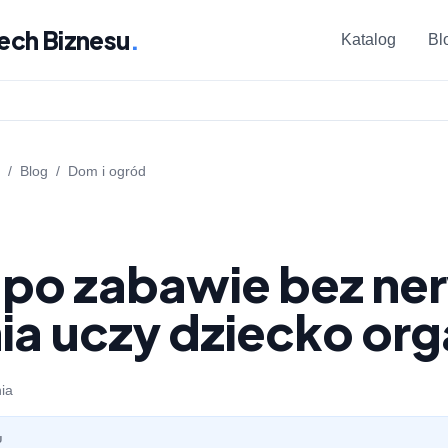
ech Biznesu
.
Katalog
Bl
/
Blog
/
Dom i ogród
 po zabawie bez ne
nia uczy dziecko org
nia
U