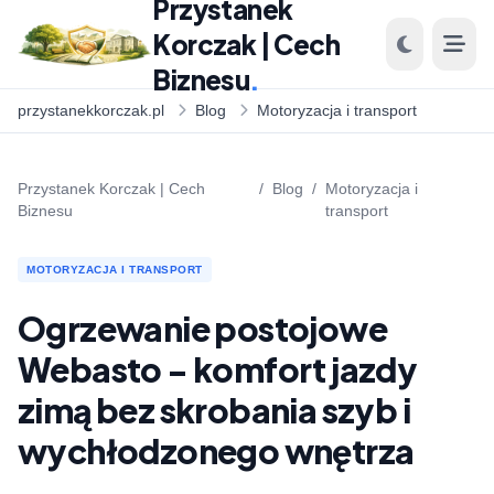
Przystanek
Korczak | Cech
Biznesu
.
przystanekkorczak.pl
Blog
Motoryzacja i transport
Przystanek Korczak | Cech
/
Blog
/
Motoryzacja i
Biznesu
transport
MOTORYZACJA I TRANSPORT
Ogrzewanie postojowe
Webasto - komfort jazdy
zimą bez skrobania szyb i
wychłodzonego wnętrza