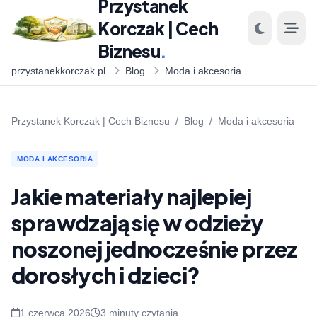
Przystanek
Korczak | Cech
Biznesu
.
przystanekkorczak.pl
Blog
Moda i akcesoria
Przystanek Korczak | Cech Biznesu
/
Blog
/
Moda i akcesoria
MODA I AKCESORIA
Jakie materiały najlepiej
sprawdzają się w odzieży
noszonej jednocześnie przez
dorosłych i dzieci?
1 czerwca 2026
3 minuty czytania