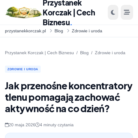
Przystanek
Korczak | Cech
Biznesu
.
przystanekkorczak.pl
Blog
Zdrowie i uroda
Przystanek Korczak | Cech Biznesu
/
Blog
/
Zdrowie i uroda
ZDROWIE I URODA
Jak przenośne koncentratory
tlenu pomagają zachować
aktywność na co dzień?
20 maja 2026
4 minuty czytania