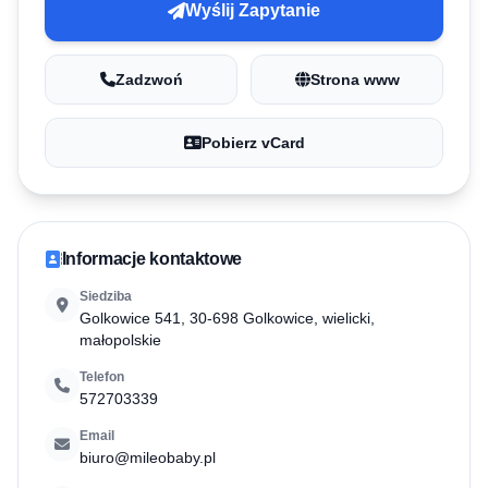
Wyślij Zapytanie
Zadzwoń
Strona www
Pobierz vCard
Informacje kontaktowe
Siedziba
Golkowice 541, 30-698 Golkowice, wielicki,
małopolskie
Telefon
572703339
Email
biuro@mileobaby.pl