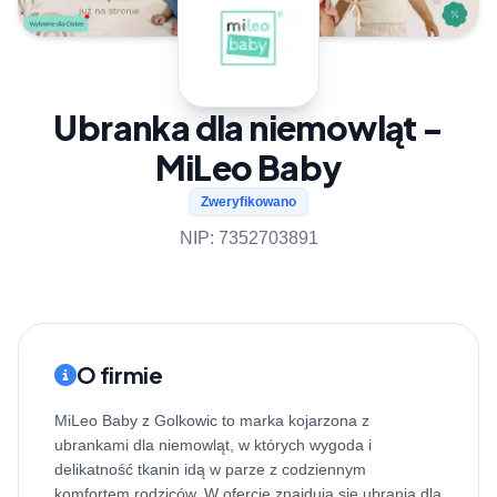
Ubranka dla niemowląt -
MiLeo Baby
Zweryfikowano
NIP: 7352703891
O firmie
MiLeo Baby z Golkowic to marka kojarzona z
ubrankami dla niemowląt, w których wygoda i
delikatność tkanin idą w parze z codziennym
komfortem rodziców. W ofercie znajdują się ubrania dla