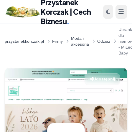
Przystanek
Korczak | Cech
Biznesu
.
Ubran
dla
Moda i
przystanekkorczak.pl
Firmy
Odzież
niemow
akcesoria
- MiLe
Baby
Udostępnij