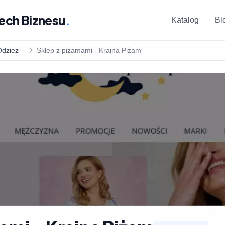
ech Biznesu
.
Katalog
Bl
Odzież
Sklep z piżamami - Kraina Piżam