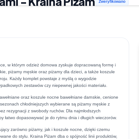
ami - Kraina Piżam
Zweryfikowano
jsce, w którym odzież domowa zyskuje dopracowaną formę i
ie, piżamy męskie oraz piżamy dla dzieci, a także koszule
roju. Każdy komplet powstaje z myślą o wygodzie
padkowych zestawów czy niepewnej jakości materiału.
bawełniane oraz koszule nocne bawełniane damskie, cenione
W sezonach chłodniejszych wybierane są piżamy męskie z
bez rezygnacji z swobody ruchów. Dla najmłodszych
y łatwo dopasowywać je do rytmu dnia i długich wieczorów.
jący zarówno piżamy, jak i koszule nocne, dzięki czemu
ane do stylu. Kraina Piżam dba o spójność linii produktów,