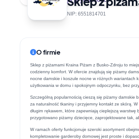
Sklep z piżam
NIP: 6551814701
O firmie
Sklep z piżamami Kraina Piżam z Busko-Zdroju to mie
codzienny komfort. W ofercie znajdują się piżamy damsk
nocne damskie i koszule nocne w różnych wariantach k
użytkowania w domu i spokojnym odpoczynku, bez przy
Szczególną popularnością cieszą się piżamy damskie 
za naturalność tkaniny i przyjemny kontakt ze skórą. 
długim rękawem, które zapewniają cieplejszą warstwę 
przygotowano piżamy dziecięce, zaprojektowane tak, ab
W ramach oferty funkcjonuje szeroki asortyment obejmu
kompletowanie garderoby domowej jest proste i dopasow