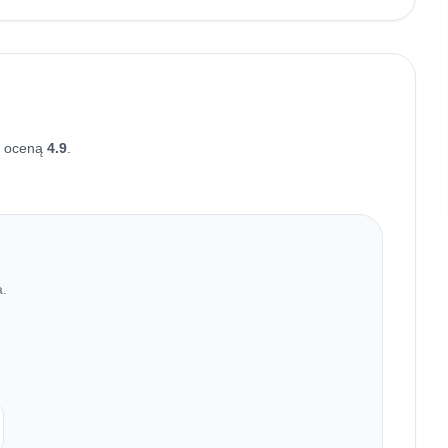
ą oceną
4.9
.
a.