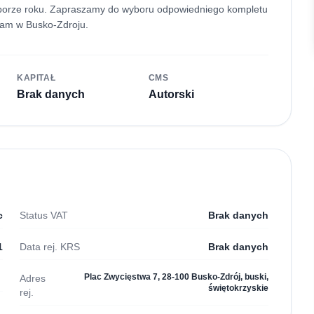
j porze roku. Zapraszamy do wyboru odpowiedniego kompletu
żam w Busko-Zdroju.
KAPITAŁ
CMS
Brak danych
Autorski
c
Status VAT
Brak danych
1
Data rej. KRS
Brak danych
Plac Zwycięstwa 7, 28-100 Busko-Zdrój, buski,
Adres
świętokrzyskie
rej.