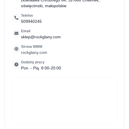
Bolesława Chrobrego 64, 32-660 Chełmek,
oświęcimski, małopolskie
Telefon
509940245
Email
sklep@rockglany.com
Strona WWW
rockglany.com
Godziny pracy
Pon. - Pią. 8:00-20:00