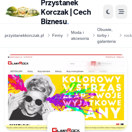
Przystanek
Korczak | Cech
Biznesu
.
Obuwie,
Moda i
przystanekkorczak.pl
Firmy
torby i
roc
akcesoria
galanteria
Udostępnij