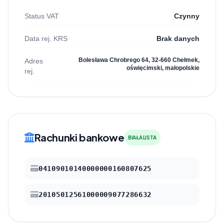
Status VAT
Czynny
Data rej. KRS
Brak danych
Bolesława Chrobrego 64, 32-660 Chełmek,
Adres
oświęcimski, małopolskie
rej.
Rachunki bankowe
BIAŁA LISTA
04109010140000000160807625
20105012561000009077286632