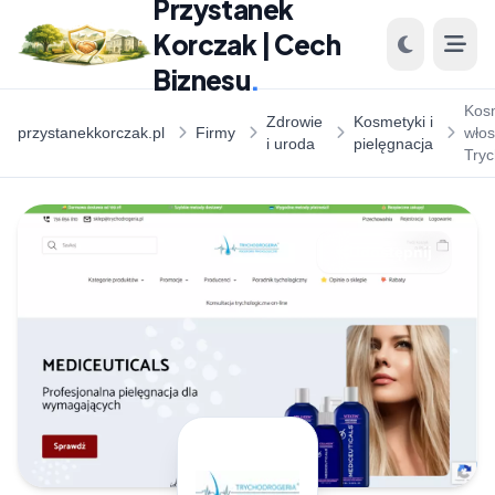
Przystanek
Korczak | Cech
Biznesu
.
Kos
Zdrowie
Kosmetyki i
przystanekkorczak.pl
Firmy
włos
i uroda
pielęgnacja
Tryc
Udostępnij