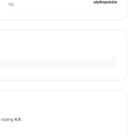
wielkopolskie
rej.
ą oceną
4.9
.