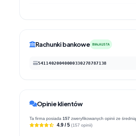
Rachunki bankowe
BIAŁA LISTA
54114020040000330278787138
Opinie klientów
Ta firma posiada
157
zweryfikowanych opinii ze średni
4.9 / 5
(157 opinii)