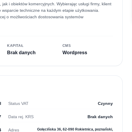
ak i obiektów komercyjnych. Wybierając usługi firmy, klient
kże wsparcie techniczne na każdym etapie użytkowania.
ięcej o możliwościach dostosowania systemów
KAPITAŁ
CMS
Brak danych
Wordpress
I
Status VAT
Czynny
7
Data rej. KRS
Brak danych
Golęcińska 36, 62-090 Rokietnica, poznański,
4
Adres