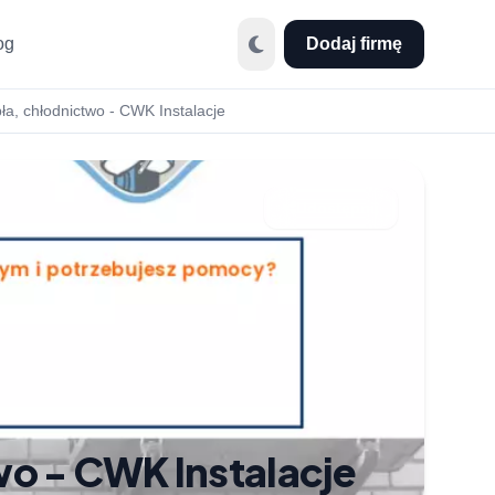
og
Dodaj firmę
ła, chłodnictwo - CWK Instalacje
Udostępnij
wo - CWK Instalacje