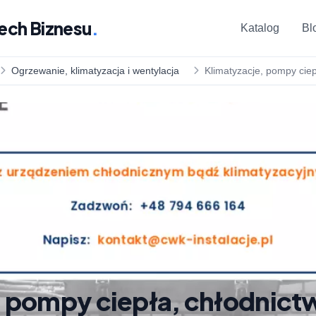
ech Biznesu
.
Katalog
Bl
Ogrzewanie, klimatyzacja i wentylacja
Klimatyzacje, pompy ciep
, pompy ciepła, chłodnict